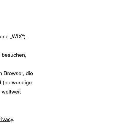
gend „WIX“).
e besuchen,
m Browser, die
nd (notwendige
 weltweit
rivacy
.