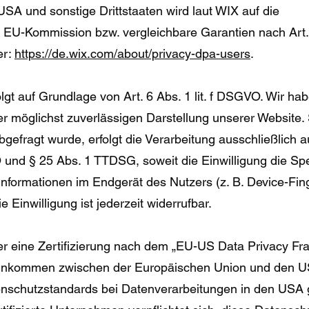
SA und sonstige Drittstaaten wird laut WIX auf die
r EU-Kommission bzw. vergleichbare Garantien nach Ar
er:
https://de.wix.com/about/privacy-dpa-users
.
t auf Grundlage von Art. 6 Abs. 1 lit. f DSGVO. Wir hab
er möglichst zuverlässigen Darstellung unserer Website.
gefragt wurde, erfolgt die Verarbeitung ausschließlich 
VO und § 25 Abs. 1 TTDSG, soweit die Einwilligung die S
Informationen im Endgerät des Nutzers (z. B. Device-Fing
Einwilligung ist jederzeit widerrufbar.
r eine Zertifizierung nach dem „EU-US Data Privacy F
einkommen zwischen der Europäischen Union und den US
enschutzstandards bei Datenverarbeitungen in den USA 