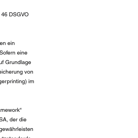
t. 46 DSGVO
en ein
 Sofern eine
auf Grundlage
peicherung von
erprinting) im
ramework“
A, der die
gewährleisten