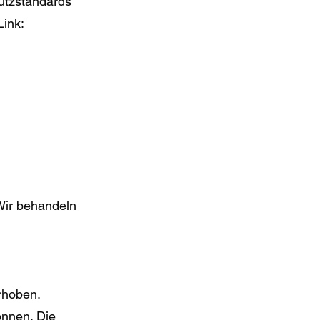
hutzstandards
Link:
Wir behandeln
rhoben.
önnen. Die